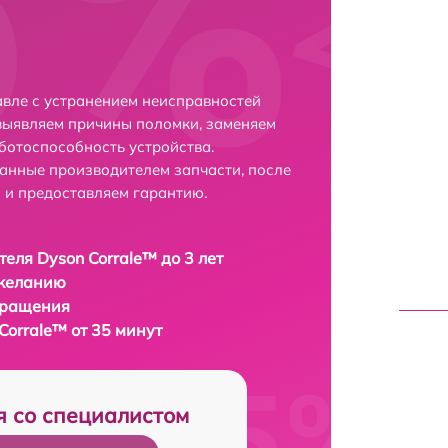
авле с устранением неисправностей
выявляем причины поломки, заменяем
ботоспособность устройства.
анные производителем запчасти, после
 и предоставляем гарантию.
еля Dyson Corrale™ до 3 лет
 желанию
бращения
orrale™ от 35 минут
я со специалистом