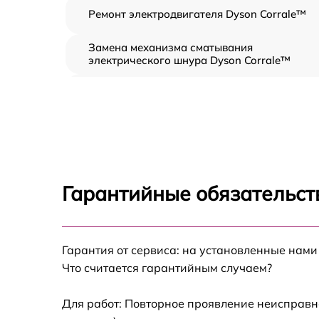
Ремонт электродвигателя Dyson Corrale™
Замена механизма сматывания
электрического шнура Dyson Corrale™
Ремонт системы подачи воды Dyson Corral
Ремонт платы питания Dyson Corrale™
Замена датчиков Dyson Corrale™
Гарантийные обязательст
Прошивка Dyson Corrale™
Гарантия от сервиса: на установленные нами
Ремонт блока управления Dyson Corrale™
Что считается гарантийным случаем?
Замена аккумулятора Dyson Corrale™
Для работ: Повторное проявление неисправн