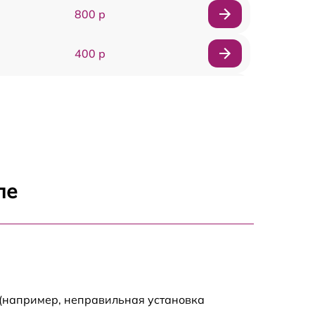
800 р
400 р
500 р
720 р
700 р
ле
800 р
700 р
700 р
 (например, неправильная установка